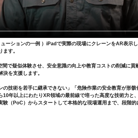
ューションの一例 ）iPadで実際の現場にクレーンをAR表
ります。
R空間で疑似体験させ、安全意識の向上や教育コストの削減に貢
解決を支援します。
ンの技術を若手に継承できない」「危険作業の安全教育が形骸
10年以上にわたりXR領域の最前線で培った高度な技術力と、
実験（PoC）からスタートして本格的な現場運用まで、段階的