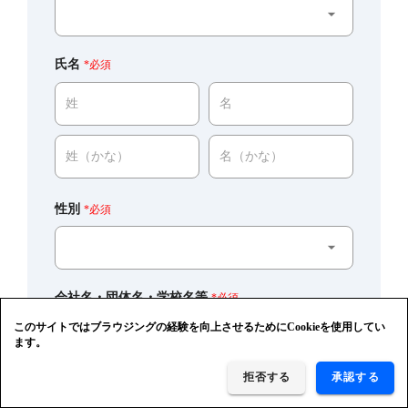
氏名
*必須
性別
*必須
会社名・団体名・学校名等
*必須
このサイトではブラウジングの経験を向上させるためにCookieを使用してい
ます。
拒否する
承認する
支社・支店名、所属部署
*必須